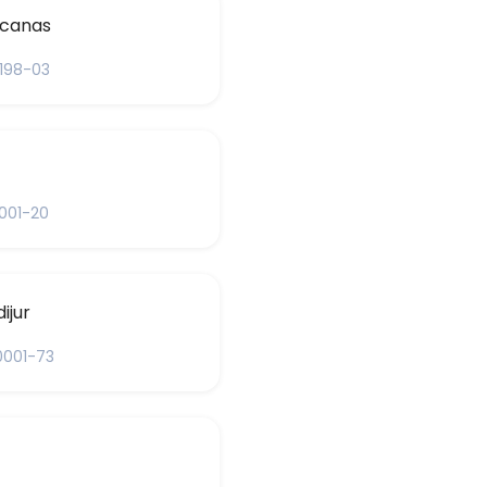
icanas
1198-03
001-20
ijur
0001-73