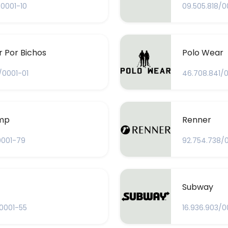
/0001-10
09.505.818/0
 Por Bichos
Polo Wear
/0001-01
46.708.841/
mp
Renner
0001-79
92.754.738/
Subway
/0001-55
16.936.903/0