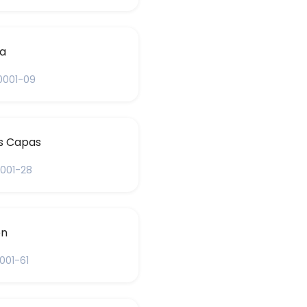
da
0001-09
s Capas
0001-28
en
001-61