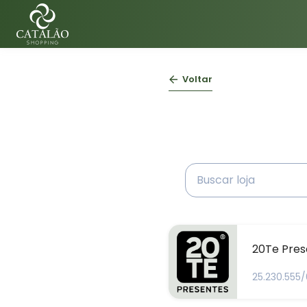
Voltar
20Te Pres
25.230.555