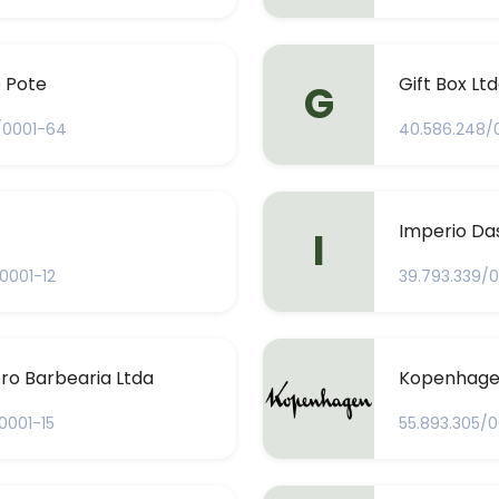
 Pote
Gift Box Lt
G
/0001-64
40.586.248/
Imperio Da
I
0001-12
39.793.339/
ero Barbearia Ltda
Kopenhag
0001-15
55.893.305/0