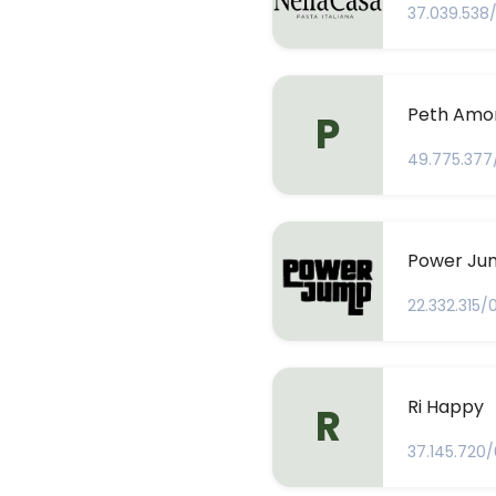
37.039.538
Peth Amor
P
49.775.377
Power Ju
22.332.315/
Ri Happy
R
37.145.720