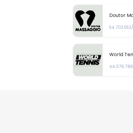
Doutor Ma
54.703.552
World Ten
44.076.78