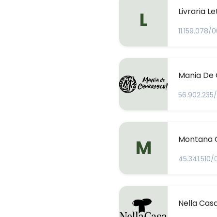
Livraria L
L
11.159.078/
Mania De 
56.902.235
Montana G
M
45.341.510/
Nella Cas