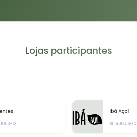
Lojas participantes
entes
Ibá Açaí
/0003-12
30.966.018/0