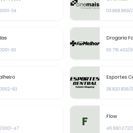
/0001-34
03.868.869/
das
Drogaria F
/0001-30
50.716.403/
alheiro
Esportes C
/0002-93
38.820.836/
Flow
F
/0001-47
46.680.072/