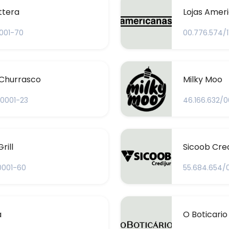
ettera
Lojas Amer
0001-70
00.776.574/
Churrasco
Milky Moo
/0001-23
46.166.632/0
rill
Sicoob Cred
0001-60
55.684.654/
a
O Boticario