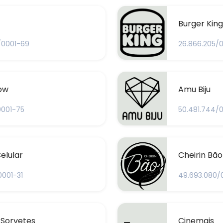
Burger King
/0001-69
26.866.205/
ow
Amu Biju
0001-75
50.481.744/
elular
Cheirin Bão
0001-31
49.693.080/
 Sorvetes
Cinemais