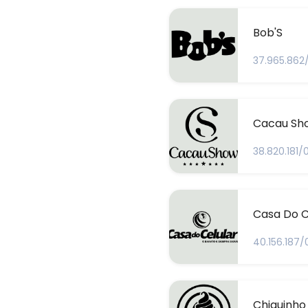
Bob'S
37.965.862
Cacau Sh
38.820.181/
Casa Do C
40.156.187/
Chiquinho