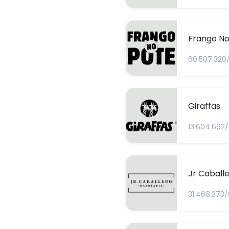
Frango No
60.507.320
Giraffas
13.604.662/
Jr Caball
31.468.373/