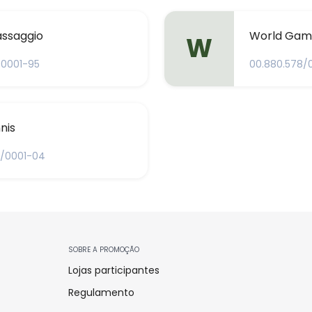
ssaggio
World Gam
W
/0001-95
00.880.578/
nis
6/0001-04
SOBRE A PROMOÇÃO
Lojas participantes
Regulamento